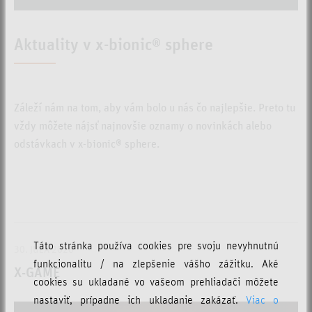
Aktuality v x-bionic® sphere
Záleží nám na tom, aby vám bolo u nás čo najlepšie. Preto tu
vždy môžete nájsť najnovšie oznamy o novinkách alebo
odstávkach v x-bionic® sphere.
Táto stránka používa cookies pre svoju nevyhnutnú
30. JÚLA 2026
funkcionalitu / na zlepšenie vášho zážitku. Aké
X-GAME
cookies su ukladané vo vašeom prehliadači môžete
nastaviť, prípadne ich ukladanie zakázať.
Viac o