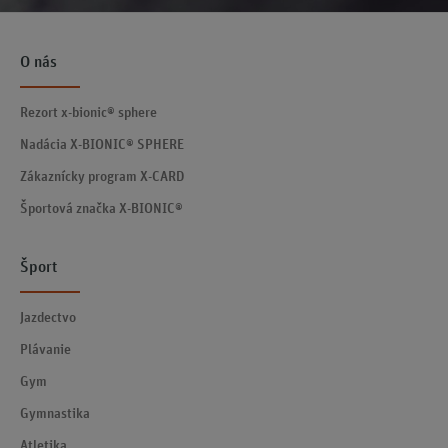
O nás
Rezort x-bionic® sphere
Nadácia X-BIONIC® SPHERE
Zákaznícky program X-CARD
Športová značka X-BIONIC®
Šport
Jazdectvo
Plávanie
Gym
Gymnastika
Atletika