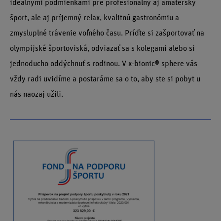
ideálnymi podmienkami pre profesionálny aj amatérsky
šport, ale aj príjemný relax, kvalitnú gastronómiu a
zmysluplné trávenie voľného času. Príďte si zašportovať na
olympijské športoviská, odviazať sa s kolegami alebo si
jednoducho oddýchnuť s rodinou. V x-bionic® sphere vás
vždy radi uvidíme a postaráme sa o to, aby ste si pobyt u
nás naozaj užili.