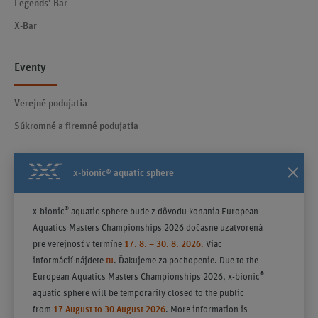
Legends‘ Bar
X-Bar
Eventy
Verejné podujatia
Súkromné a firemné podujatia
x-bionic® aquatic sphere
Kontakty
®
x-bionic
aquatic sphere bude z dôvodu konania European
Všeobecné obchodné podmienky účinné od 23.04.2025
Aquatics Masters Championships 2026 dočasne uzatvorená
Poučenie
pre verejnosť v termíne
17. 8. – 30. 8. 2026.
Viac
Politika ochrany súkromia
informácií nájdete
tu
. Ďakujeme za pochopenie. Due to the
®
European Aquatics Masters Championships 2026, x-bionic
aquatic sphere will be temporarily closed to the public
from
17 August to 30 August 2026
. More information is