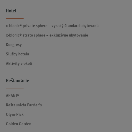
Hotel
x-bionic® private sphere – vysoký štandard ubytovania
x-bionic® strato sphere – exkluzívne ubytovanie
Kongresy
Služby hotela
Aktivity v okolí
Reštaurácie
APANI®
Reštaurácia Farrier’s
Olym-Pick
Golden Garden