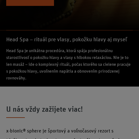
Pozrite si ponuku
Head Spa – rituál pre vlasy, pokožku hlavy aj myseľ
Head Spa je unikátna procedúra, ktorá spája profesionálnu
starostlivosť o pokožku hlavy a vlasy s hlbokou relaxáciou. Nie je to
len masáž – ide o komplexný rituál, počas ktorého sa cielene pracuje
s pokožkou hlavy, uvoľnením napätia a obnovením prirodzenej
rovnováhy.
U nás vždy zažijete viac!
x-bionic® sphere je športový a voľnočasový rezort s