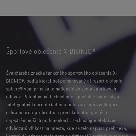
Športové oblečenie X-BIONIC®
Švajčiarska značka funkčného športového oblečenia X-
BIONIC®, podľa ktorej bol pomenovaný aj rezort x-bionic
sphere® vám prináša to najlepšie zo sveta športových
odevov. Patentované technológie, špeciálne materiály a
inteligentný koncept riadenia potu zaručujú vynikajúcu
ochranu proti prehriatiu a prechladnutiu aj v tých
najextrémnejších podmienkach. Technológie efektívne
odvádzajú vlhkosť na miesta, kde sa telo najviac prehrieva,