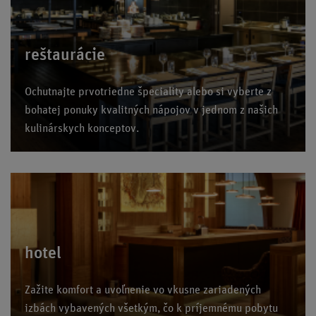
reštaurácie
Ochutnajte prvotriedne špeciality alebo si vyberte z
bohatej ponuky kvalitných nápojov v jednom z našich
kulinárskych konceptov.
hotel
Zažite komfort a uvoľnenie vo vkusne zariadených
izbách vybavených všetkým, čo k príjemnému pobytu