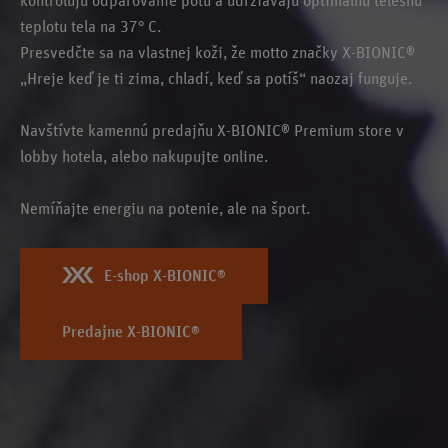
kontrolujú odparovanie potu a udržiavajú optimálnu telesnú
teplotu tela na 37° C.
Presvedčte sa na vlastnej koži, že motto značky X-BIONIC®
„Hreje keď je ti zima, chladí, keď sa potíš“ naozaj funguje.
Navštívte kamennú predajňu X-BIONIC® Premium store v
lobby hotela, alebo nakupujte online.
Nemíňajte energiu na potenie, ale na šport.
E-shop X-BIONIC®
Predajne X-BIONIC®