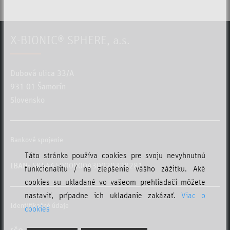
X-BIONIC® SPHERE, a.s.
Dubová ulica 33/A
931 01 Šamorín
Slovensko
Bankové spojenie
Táto stránka používa cookies pre svoju nevyhnutnú
IBAN:
SK5465000000430020328281
funkcionalitu / na zlepšenie vášho zážitku. Aké
cookies su ukladané vo vašeom prehliadači môžete
nastaviť, prípadne ich ukladanie zakázať.
Viac o
Identifikačné údaje
cookies