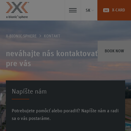
X-CARD
SK
X-BIONIC SPHERE
KONTAKT
BOOK NOW
neváhajte nás kontaktovať, sme tu
pre vás
Napíšte nám
Potrebujete pomôcť alebo poradiť? Napíšte nám a radi
sa o vás postaráme.