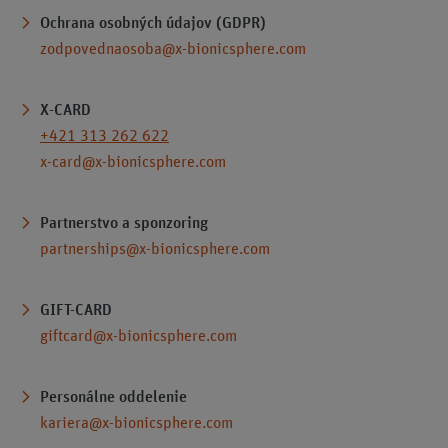
Ochrana osobných údajov (GDPR)
zodpovednaosoba@x-bionicsphere.com
X-CARD
+421 313 262 622
x-card@x-bionicsphere.com
Partnerstvo a sponzoring
partnerships@x-bionicsphere.com
GIFT-CARD
giftcard@x-bionicsphere.com
Personálne oddelenie
kariera@x-bionicsphere.com