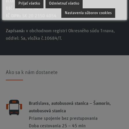
IČO:
46 640 134
Prijať všetko
Odmietnuť všetko
DIČ:
20 2350 4054
Nastavenia súborov cookies
IČ DPH:
SK 20 2350 4054
Zapísaná:
v obchodnom registri Okresného súdu Trnava,
oddiel: Sa, vložka č.10684/T.
Ako sa k nám dostanete
Bratislava, autobusová stanica – Šamorín,
autobusová stanica
Priame spojenie bez prestupovania
Doba cestovania 25 – 45 min