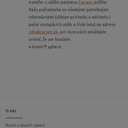
transfer u nášho partnera
Carsen
, pošlite
Vašu požiadavku so všetkými potrebnými
informáciami (dátum príchodu a odchodu /
počet cestujúcich osôb a číslo letu) na adresu
info@carsen.sk
, pri rezervácii neváhajte
uviesť, že ste hosťami
x-bionic® sphere.
O nás
Rezort x-bionic® sphere