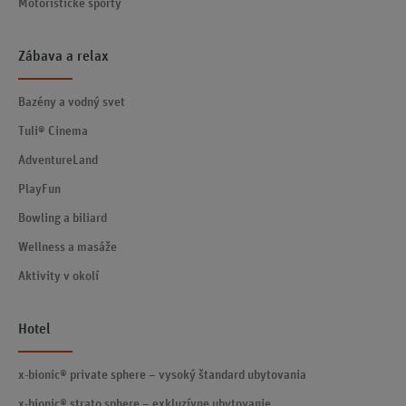
Motoristické športy
Zábava a relax
Bazény a vodný svet
Tuli® Cinema
AdventureLand
PlayFun
Bowling a biliard
Wellness a masáže
Aktivity v okolí
Hotel
x-bionic® private sphere – vysoký štandard ubytovania
x-bionic® strato sphere – exkluzívne ubytovanie