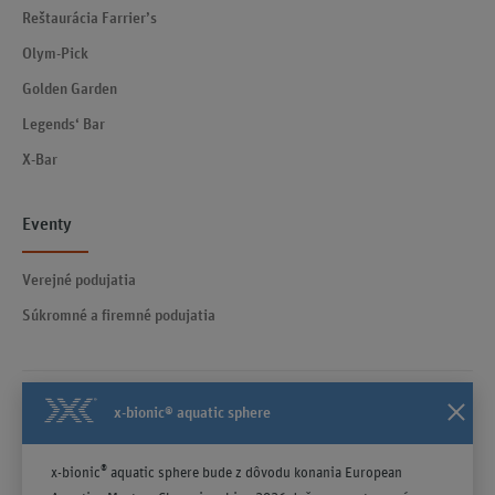
Reštaurácia Farrier’s
Olym-Pick
Golden Garden
Legends‘ Bar
X-Bar
Eventy
Verejné podujatia
Súkromné a firemné podujatia
x-bionic® aquatic sphere
Kontakty
Všeobecné obchodné podmienky účinné od 23.04.2025
®
x-bionic
aquatic sphere bude z dôvodu konania European
Poučenie