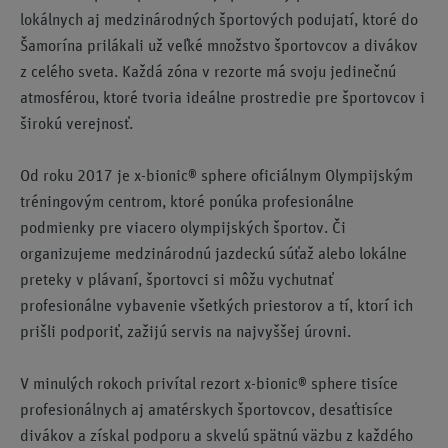
lokálnych aj medzinárodných športových podujatí, ktoré do
Šamorína prilákali už veľké množstvo športovcov a divákov
z celého sveta. Každá zóna v rezorte má svoju jedinečnú
atmosférou, ktoré tvoria ideálne prostredie pre športovcov i
širokú verejnosť.
Od roku 2017 je x-bionic® sphere oficiálnym Olympijským
tréningovým centrom, ktoré ponúka profesionálne
podmienky pre viacero olympijských športov. Či
organizujeme medzinárodnú jazdeckú súťaž alebo lokálne
preteky v plávaní, športovci si môžu vychutnať
profesionálne vybavenie všetkých priestorov a tí, ktorí ich
prišli podporiť, zažijú servis na najvyššej úrovni.
V minulých rokoch privítal rezort x-bionic® sphere tisíce
profesionálnych aj amatérskych športovcov, desaťtisíce
divákov a získal podporu a skvelú spätnú väzbu z každého