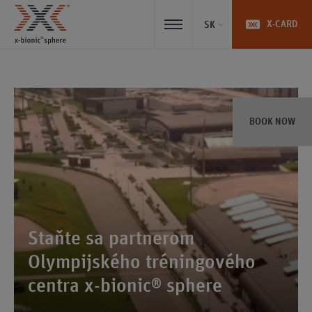
X-CARD
SK
BOOK NOW
Staňte sa partnerom
Olympijského tréningového
centra x-bionic® sphere