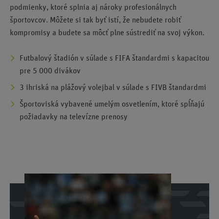
podmienky, ktoré splnia aj nároky profesionálnych
športovcov. Môžete si tak byť istí, že nebudete robiť
kompromisy a budete sa môcť plne sústrediť na svoj výkon.
Futbalový štadión v súlade s FIFA štandardmi s kapacitou
pre 5 000 divákov
3 ihriská na plážový volejbal v súlade s FIVB štandardmi
Športoviská vybavené umelým osvetlením, ktoré spĺňajú
požiadavky na televízne prenosy