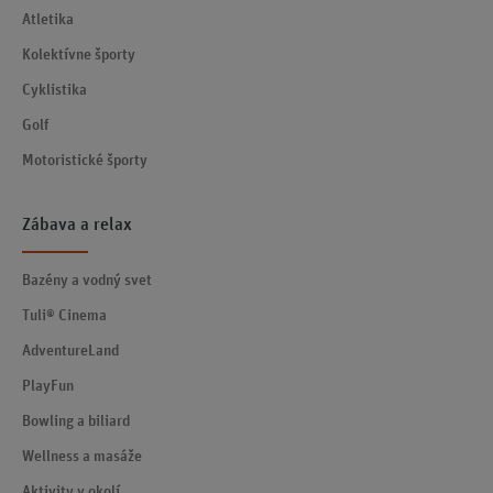
Atletika
Kolektívne športy
Cyklistika
Golf
Motoristické športy
Zábava a relax
Bazény a vodný svet
Tuli® Cinema
AdventureLand
PlayFun
Bowling a biliard
Wellness a masáže
Aktivity v okolí