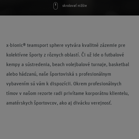
skrolovať nižšie
x-bionic® teamsport sphere vytvára kvalitné zázemie pre
kolektívne športy z rôznych oblastí. Či už ide o futbalové
kempy a sústredenia, beach volejbalové turnaje, basketbal
alebo hádzanú, naše športoviská s profesionálnym
vybavením sú vám k dispozícii. Okrem profesionálnych
tímov v našom rezorte radi privítame korporátnu klientelu,
amatérskych športovcov, ako aj divácku verejnosť.