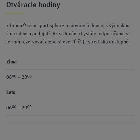
Otváracie hodiny
x-bionic® teamsport sphere je otvorená denne, s výnimkou
špeciálnych podujatí. Ak sa k nám chystáte, odporúčame si
termín rezervovať alebo si overiť, či je stredisko dostupné.
Zima
00
00
08
– 20
Leto
00
00
06
– 20