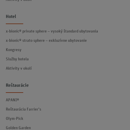
Hotel
x-bionic® private sphere – vysoký štandard ubytovania
x-bionic® strato sphere – exkluzívne ubytovanie
Kongresy
Služby hotela
Aktivity v okolí
Reštaurácie
APANI®
Reštaurácia Farrier’s
Olym-Pick
Golden Garden