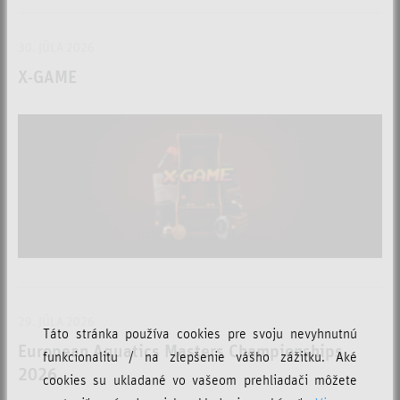
30. JÚLA 2026
X-GAME
29. JÚLA 2026
Táto stránka používa cookies pre svoju nevyhnutnú
European Aquatics Masters Championships
funkcionalitu / na zlepšenie vášho zážitku. Aké
2026
cookies su ukladané vo vašeom prehliadači môžete