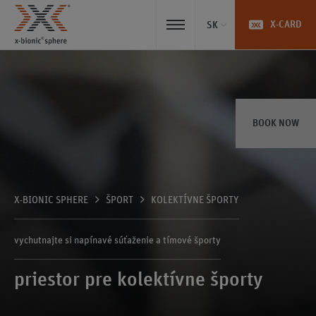
X-CARD
SK
BOOK NOW
X-BIONIC SPHERE
ŠPORT
KOLEKTÍVNE ŠPORTY
vychutnajte si napínavé súťaženie a tímové športy
priestor pre kolektívne športy