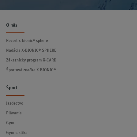
O nás
Rezort x-bionic® sphere
Nadácia X-BIONIC® SPHERE
Zákaznícky program X-CARD
Športová značka X-BIONIC®
Šport
Jazdectvo
Plávanie
Gym
Gymnastika