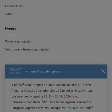
Legends‘ Bar
X-Bar
Eventy
Verejné podujatia
Súkromné a firemné podujatia
x-bionic® aquatic sphere
Kontakty
Všeobecné obchodné podmienky účinné od 23.04.2025
®
x-bionic
aquatic sphere bude z dôvodu konania European
Poučenie
Aquatics Masters Championships 2026 dočasne uzatvorená
Politika ochrany súkromia
pre verejnosť v termíne
17. 8. – 30. 8. 2026.
Viac
informácií nájdete
tu
. Ďakujeme za pochopenie. Due to the
®
European Aquatics Masters Championships 2026, x-bionic