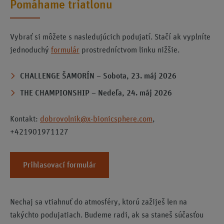
Pomáhame triatlonu
Vybrať si môžete s nasledujúcich podujatí. Stačí ak vyplníte
jednoduchý
formulár
prostredníctvom linku nižšie.
CHALLENGE ŠAMORÍN – Sobota, 23. máj 2026
THE CHAMPIONSHIP – Nedeľa, 24. máj 2026
Kontakt:
dobrovolnik@x-bionicsphere.com
,
+421901971127
Prihlasovací formulár
Nechaj sa vtiahnuť do atmosféry, ktorú zažiješ len na
takýchto podujatiach. Budeme radi, ak sa staneš súčasťou