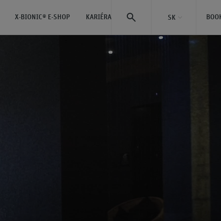
X-BIONIC® E-SHOP
KARIÉRA
BOO
SK