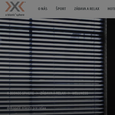
O NÁS
ŠPORT
ZÁBAVA A RELAX
HOT
X-BIONIC SPHERE
ZÁBAVA A RELAX
WELLNESS
dokonalé miesto pre relax