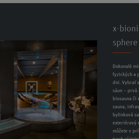
x-bion
sphere
Dokonalé mi
fyzických a 
dni. Vybrať 
sáun – prvá 
biosauna či 
sauna, infra
bylinková sa
exteriérový 
môžete v prí