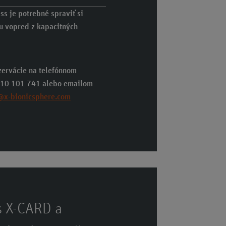
ss je potrebné spraviť si
u vopred z kapacitných
zervácie na telefónnom
910 101 741 alebo emailom
@x-bionicsphere.com
 s X-CARD a