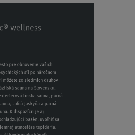
ic® wellness
esto pre obnovenie vašich
psychických síl po náročnom
si môžete zo siedmich druhov
ázijská sauna na Slovensku,
exteriérová fínska sauna, parná
sauna, soľná jaskyňa a parná
una. K dispozícii je aj
ochladzujúci bazén, uvoľniť sa
jemnej atmosfére tepidária,