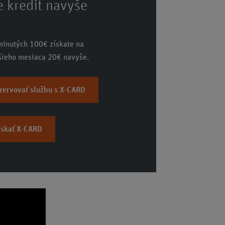
e kredit navyše
minutých 100€ získate na
lšieho mesiaca 20€ navyše.
zervovať službu s X-CARD
ískať X-CARD