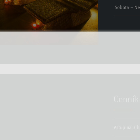
Sobota – Ne
Cenník
Vstup na 3 