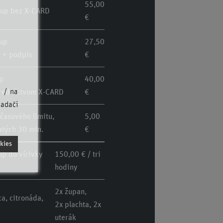
55,00
tup bez X-CARD
€
tup
27,50
 + podpis
€
p
40,00
u / na
tredníctvom X-CARD
€
iadači
časového limitu,
5,00
atých 30 min.
€
kies
up do vírivky
150,00 € / tri
hodiny
2x župan,
ca, citronáda,
2x plachta, 2x
uterák