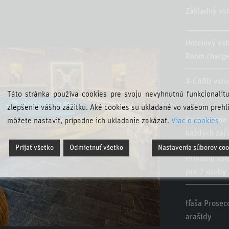
Základný vs
Hotelový vs
Room charge
X-CARD vstu
Táto stránka používa cookies pre svoju nevyhnutnú funkcionalit
Platba pros
zlepšenie vášho zážitku. Aké cookies su ukladané vo vašeom prehl
Prekročenie 
môžete nastaviť, prípadne ich ukladanie zakázať.
Viac o cookies
každých zač
Prijať všetko
Odmietnuť všetko
Nastavenia súborov coo
Privátny vst
pre 2 osoby
fľaša Prosec
arašidy