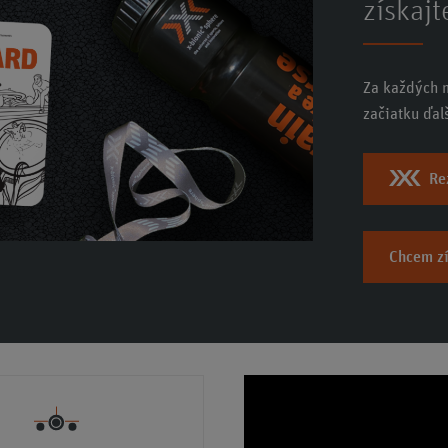
získajt
Za každých 
začiatku ďa
Re
Chcem z