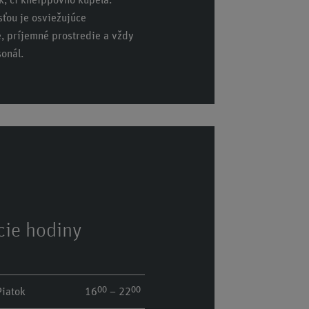
ek, či kneippovho kúpeľa.
ťou je osviežujúce
, príjemné prostredie a vždy
onál.
cie hodiny
00
00
Piatok
16
– 22