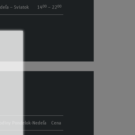
00
00
deľa – Sviatok
14
– 22
hodiny Pondelok-Nedeľa
Cena