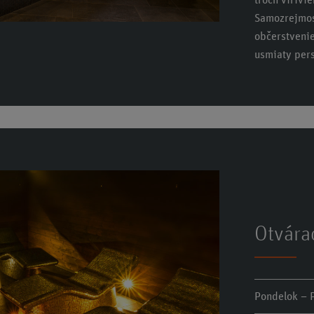
troch vírivi
Samozrejmos
občerstvenie
usmiaty pers
Otvára
Pondelok – 