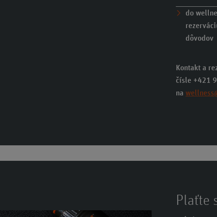
do wellne
rezerváci
dôvodov
Kontakt a re
čísle +421 
na
wellness
Plaťte