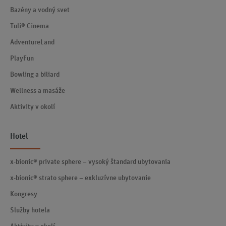
Bazény a vodný svet
Tuli® Cinema
AdventureLand
PlayFun
Bowling a biliard
Wellness a masáže
Aktivity v okolí
Hotel
x-bionic® private sphere – vysoký štandard ubytovania
x-bionic® strato sphere – exkluzívne ubytovanie
Kongresy
Služby hotela