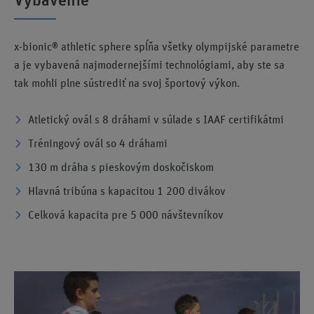
Vybavenie
x-bionic® athletic sphere spĺňa všetky olympijské parametre
a je vybavená najmodernejšími technológiami, aby ste sa
tak mohli plne sústrediť na svoj športový výkon.
Atletický ovál s 8 dráhami v súlade s IAAF certifikátmi
Tréningový ovál so 4 dráhami
130 m dráha s pieskovým doskočiskom
Hlavná tribúna s kapacitou 1 200 divákov
Celková kapacita pre 5 000 návštevníkov