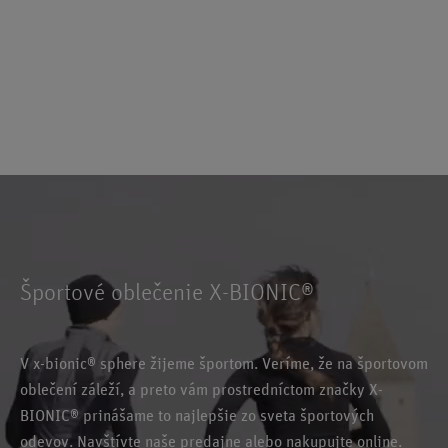
Športové oblečenie X-BIONIC®
V x-bionic® sphere žijeme športom. Veríme, že na športovom
oblečení záleží, a preto vám prostredníctom značky X-
BIONIC® prinášame to najlepšie zo sveta športových
odevov. Navštívte naše predajne alebo nakupujte online.