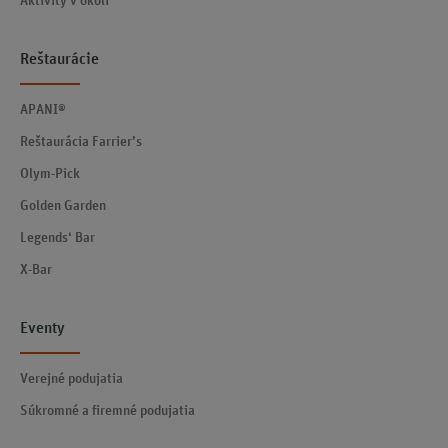
Aktivity v okolí
Reštaurácie
APANI®
Reštaurácia Farrier’s
Olym-Pick
Golden Garden
Legends‘ Bar
X-Bar
Eventy
Verejné podujatia
Súkromné a firemné podujatia