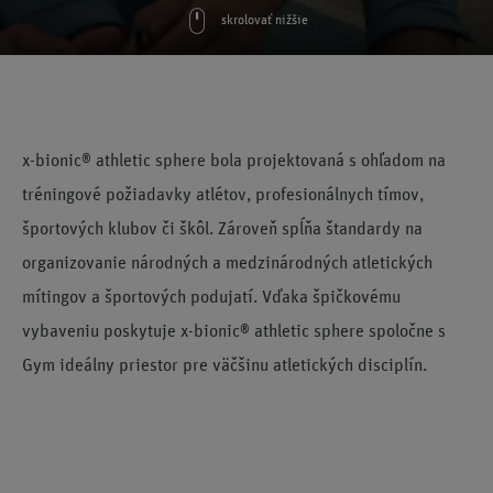
skrolovať nižšie
x-bionic® athletic sphere bola
projektovaná s ohľadom na
tréningové požiadavky atlétov, profesionálnych tímov,
športových klubov či škôl. Zároveň spĺňa štandardy na
organizovanie národných a medzinárodných atletických
mítingov a športových podujatí. Vďaka špičkovému
vybaveniu poskytuje x-bionic® athletic sphere spoločne s
Gym ideálny priestor pre väčšinu atletických disciplín.