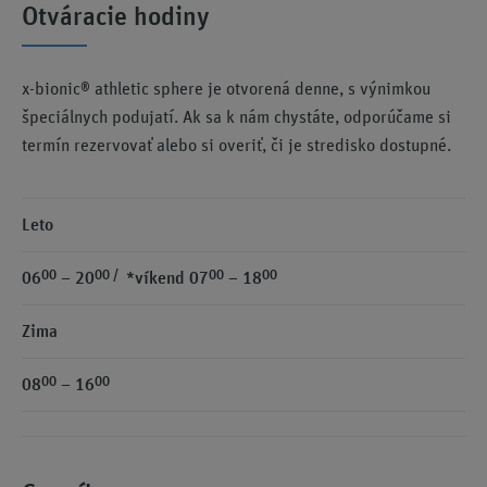
Otváracie hodiny
x-bionic® athletic sphere je otvorená denne, s výnimkou
špeciálnych podujatí. Ak sa k nám chystáte, odporúčame si
termín rezervovať alebo si overiť, či je stredisko dostupné.
Leto
00
00 /
00
00
06
– 20
*víkend 07
– 18
Zima
00
00
08
– 16