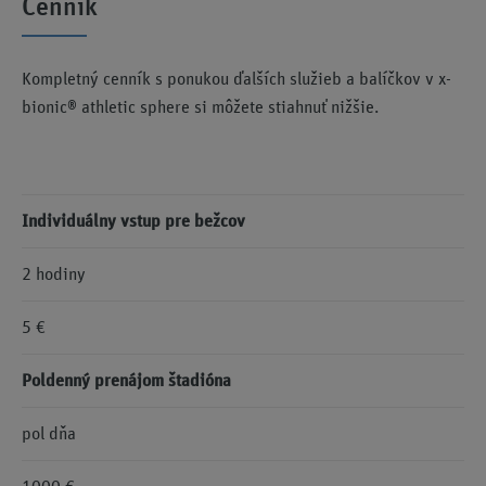
Cenník
Kompletný cenník s ponukou ďalších služieb a balíčkov v x-
bionic® athletic sphere si môžete stiahnuť nižšie.
Individuálny vstup pre bežcov
2 hodiny
5 €
Poldenný prenájom štadióna
pol dňa