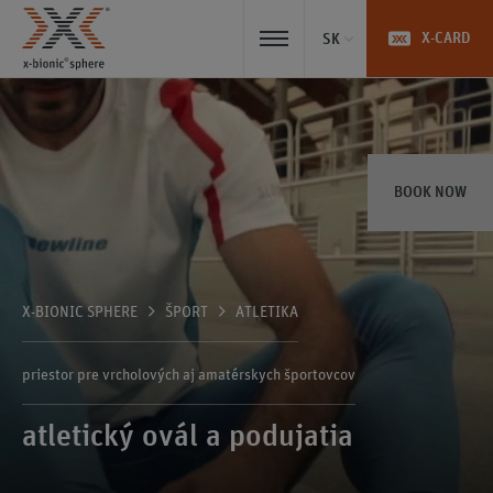
X-CARD
SK
BOOK NOW
X-BIONIC SPHERE
ŠPORT
ATLETIKA
priestor pre vrcholových aj amatérskych športovcov
atletický ovál a podujatia