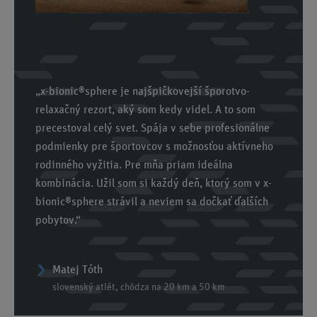
„x-bionic®sphere je najšpičkovejší šporotvo-
relaxačný rezort, aký som kedy videl. A to som
precestoval celý svet. Spája v sebe profesionálne
podmienky pre športovcov s možnosťou aktívneho
rodinného vyžitia. Pre mňa priam ideálna
kombinácia. Užil som si každý deň, ktorý som v x-
bionic®sphere strávil a neviem sa dočkať ďalších
pobytov.“
Matej Tóth
slovenský atlét, chôdza na 20 km a 50 km