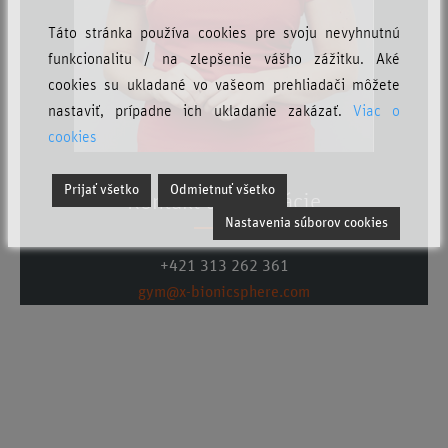
Táto stránka používa cookies pre svoju nevyhnutnú
funkcionalitu / na zlepšenie vášho zážitku. Aké
cookies su ukladané vo vašeom prehliadači môžete
nastaviť, prípadne ich ukladanie zakázať.
Viac o
cookies
Prijať všetko
Odmietnuť všetko
Kontakt a rezervácie
Nastavenia súborov cookies
+421 313 262 361
gym@x-bionicsphere.com