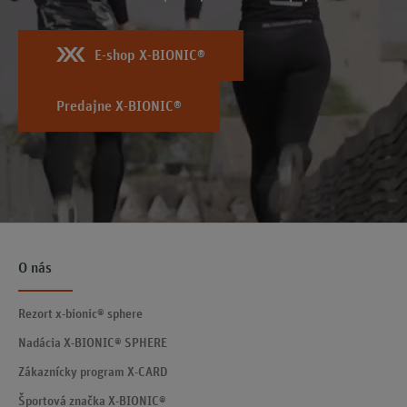
E-shop X-BIONIC®
Predajne X-BIONIC®
O nás
Rezort x-bionic® sphere
Nadácia X-BIONIC® SPHERE
Zákaznícky program X-CARD
Športová značka X-BIONIC®