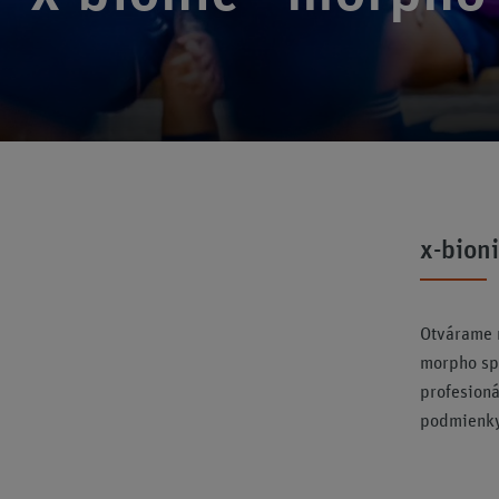
x-bioni
Otvárame n
morpho sp
profesioná
podmienky 