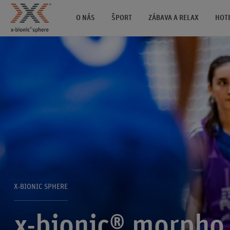
O NÁS
ŠPORT
ZÁBAVA A RELAX
HOT
X-BIONIC SPHERE
x-bionic® morpho