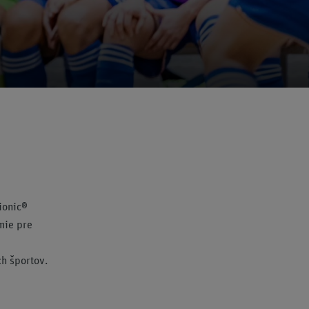
ionic®
mie pre
h športov.