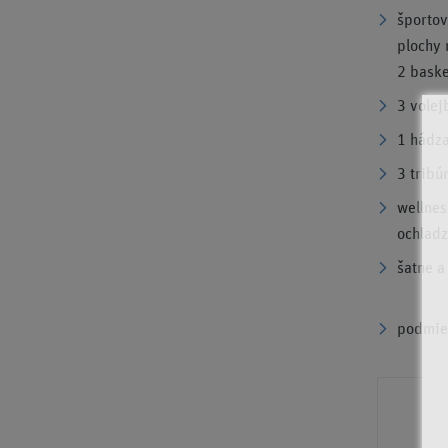
športov
plochy 
2 baske
3 volej
1 hádza
3 tribú
wellnes
ochladz
šatne a
podmien