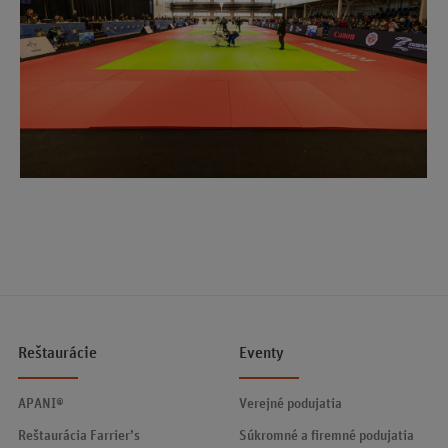
Reštaurácie
Eventy
APANI®
Verejné podujatia
Reštaurácia Farrier’s
Súkromné a firemné podujatia