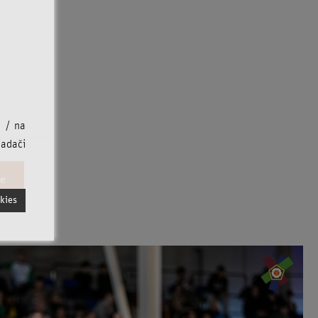
u / na
iadači
ie
kies