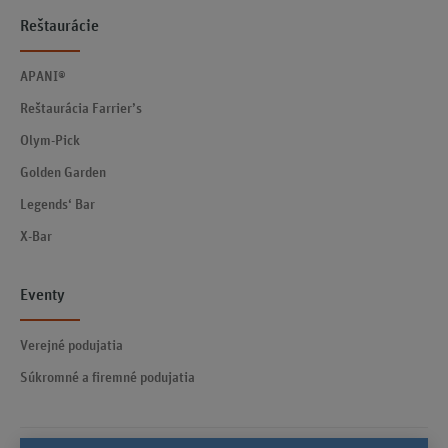
Reštaurácie
APANI®
Reštaurácia Farrier’s
Olym-Pick
Golden Garden
Legends‘ Bar
X-Bar
Eventy
Verejné podujatia
Súkromné a firemné podujatia