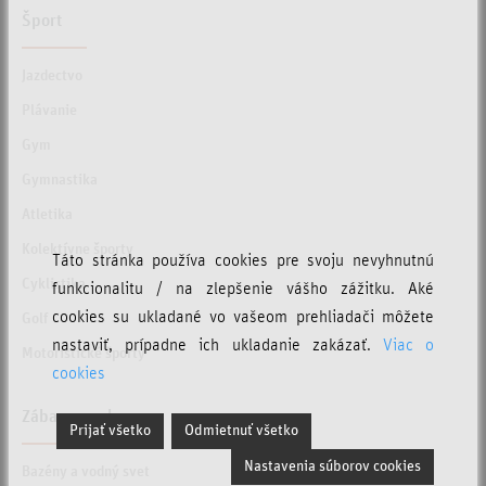
Šport
Jazdectvo
Plávanie
Gym
Gymnastika
Atletika
Kolektívne športy
Táto stránka používa cookies pre svoju nevyhnutnú
Cyklistika
funkcionalitu / na zlepšenie vášho zážitku. Aké
cookies su ukladané vo vašeom prehliadači môžete
Golf
nastaviť, prípadne ich ukladanie zakázať.
Viac o
Motoristické športy
cookies
Zábava a relax
Prijať všetko
Odmietnuť všetko
Nastavenia súborov cookies
Bazény a vodný svet