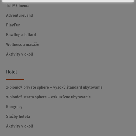
Tuli® Cinema
AdventureLand
PlayFun
Bowling a biliard
Wellness a masáže
Aktivity v okolí
Hotel
x-bionic® private sphere – vysoký štandard ubytovania
x-bionic® strato sphere – exkluzívne ubytovanie
Kongresy
Služby hotela
Aktivity v okolí