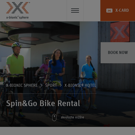
X-CARD
BOOK NOW
X-BIONIC SPHERE
ŠPORT
X-BIONIC® HOTEL
Spin&Go Bike Rental
skrolujte nižšie