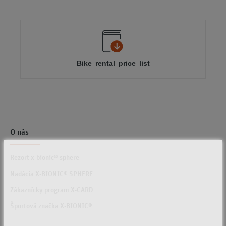
Bike rental price list
O nás
Rezort x-bionic® sphere
Nadácia X-BIONIC® SPHERE
Zákaznícky program X-CARD
Športová značka X-BIONIC®