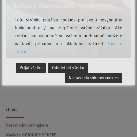
Barbora Seemanová
Táto stránka používa cookies pre svoju nevyhnutnú
Three-time europian swimming queen
funkcionalitu / na zlepšenie vášho zážitku. Aké
cookies su ukladané vo vašeom prehliadači môžete
nastaviť, prípadne ich ukladanie zakázať.
Viac o
cookies
Prijať všetko
Odmietnuť všetko
Nastavenia súborov cookies
O nás
Rezort x-bionic® sphere
Nadácia X-BIONIC® SPHERE