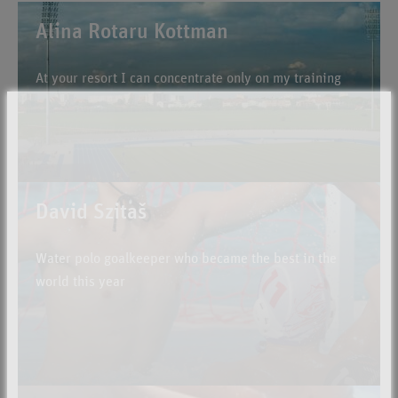
Alina Rotaru Kottman
At your resort I can concentrate only on my training
David Szitaš
Water polo goalkeeper who became the best in the
world this year