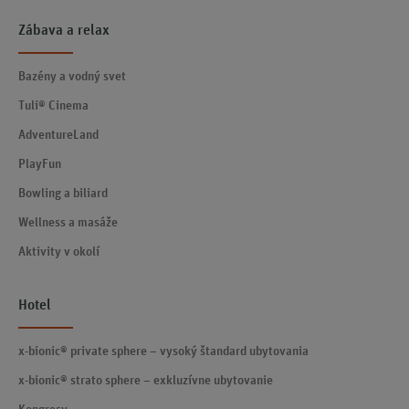
Zábava a relax
Bazény a vodný svet
Tuli® Cinema
AdventureLand
PlayFun
Bowling a biliard
Wellness a masáže
Aktivity v okolí
Hotel
x-bionic® private sphere – vysoký štandard ubytovania
x-bionic® strato sphere – exkluzívne ubytovanie