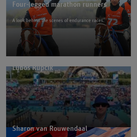
Four-legged marathon runners
A look behind the scenes of endurance races.
Luboš Rupčík
Sharon van Rouwendaal