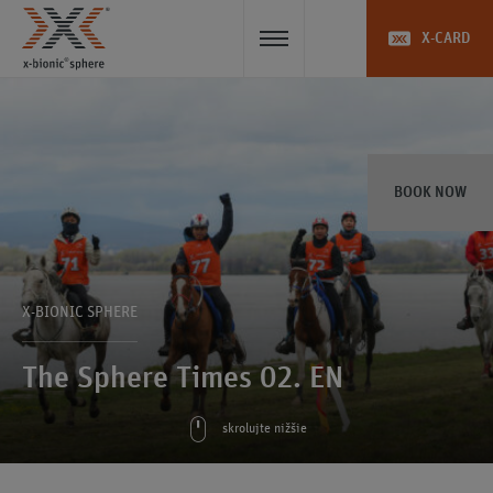
X-CARD
BOOK NOW
X-BIONIC SPHERE
The Sphere Times 02. EN
skrolujte nižšie