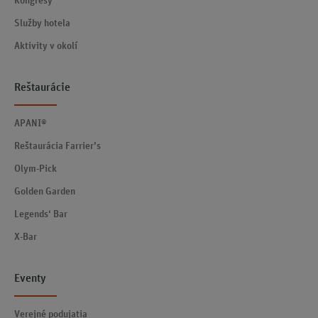
Kongresy
Služby hotela
Aktivity v okolí
Reštaurácie
APANI®
Reštaurácia Farrier’s
Olym-Pick
Golden Garden
Legends‘ Bar
X-Bar
Eventy
Verejné podujatia