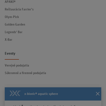
APANI®
Reštaurácia Farrier’s
Olym-Pick
Golden Garden
Legends‘ Bar
X-Bar
Eventy
Verejné podujatia
Súkromné a firemné podujatia
x-bionic® aquatic sphere
Kontakty
Všeobecné obchodné podmienky účinné od 23.04.2025
®