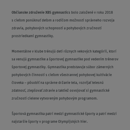
Občianske združenie XBS gymnastics
bolo založené v roku 2018
s cieľom ponúknuť deťom a rodičom možnosti správneho rozvoja
zdravia, pohybových schopností a pohybových zručností
prostriedkami gymnastiky.
Momentálne v klube trénujú deti rôznych vekových kategórii, ktorí
sa venujú gymnastike a športovej gymnastike pod vedením trénerov
športovej gymnastiky. Gymnastika predstavuje súbor zámerných
pohybových činností s cieľom všestrannej pohybovej kultivácie
človeka – pôsobiť na správne držanie tela, rozvíjať telesnú
zdatnosť, zlepšovať zdravie a taktiež osvojovať si gymnastické
zručnosti cielene vytvoreným pohybovým programom.
Športová gymnastika patrí medzi gymnastické športy a patrí medzi
najstaršie športy v programe Olympijských hier.