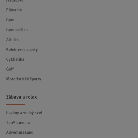
Jazdectvo
Plávanie
Gym
Gymnastika
Atletika
Kolektívne športy
Cyklistika
Golf
Motoristické športy
Zábava a relax
Bazény a vodný svet
Tuli® Cinema
AdventureLand