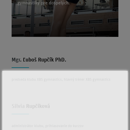
gymnastiky pre dospelých.
Mgr
. Ľuboš Rupčík PhD.
predseda klubu XBS gymnastics, hlavný tréner XBS gymnastics
Silvia
Rupčíková
administrátor klubu, prihlasovanie do kurzov