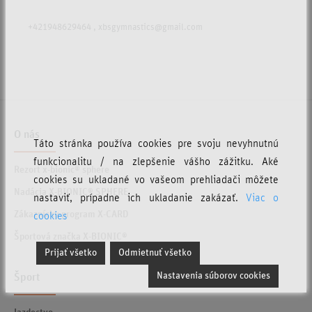
+421948629464 , xbsgymnastics@gmail.com
O nás
Táto stránka používa cookies pre svoju nevyhnutnú
funkcionalitu / na zlepšenie vášho zážitku. Aké
Rezort x-bionic® sphere
cookies su ukladané vo vašeom prehliadači môžete
Nadácia X-BIONIC® SPHERE
nastaviť, prípadne ich ukladanie zakázať.
Viac o
Zákaznícky program X-CARD
cookies
Športová značka X-BIONIC®
Prijať všetko
Odmietnuť všetko
Nastavenia súborov cookies
Šport