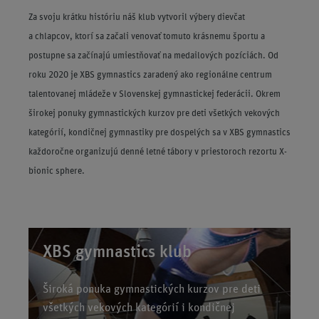
Za svoju krátku históriu náš klub vytvoril výbery dievčat
a chlapcov, ktorí sa začali venovať tomuto krásnemu športu a
postupne sa začínajú umiestňovať na medailových pozíciách. Od
roku 2020 je XBS gymnastics zaradený ako regionálne centrum
talentovanej mládeže v Slovenskej gymnastickej federácii. Okrem
širokej ponuky gymnastických kurzov pre deti všetkých vekových
kategórií, kondičnej gymnastiky pre dospelých sa v XBS gymnastics
každoročne organizujú denné letné tábory v priestoroch rezortu X-
bionic sphere.
XBS gymnastics klub
Široká ponuka gymnastických kurzov pre deti
všetkých vekových kategórií i kondičnej