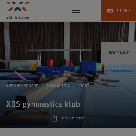
X-CARD
BOOK NOW
X-BIONIC SPHERE
GYMNASTIKA
ŠPORT
XBS gymnastics klub
skrolujte nižšie