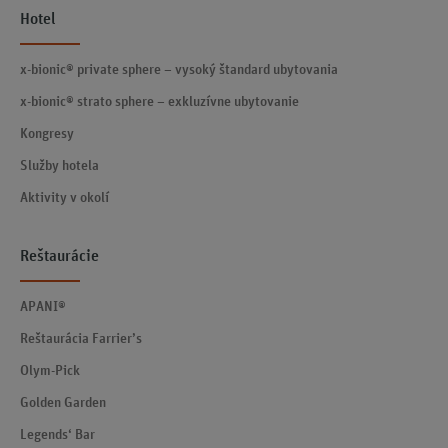
Hotel
x-bionic® private sphere – vysoký štandard ubytovania
x-bionic® strato sphere – exkluzívne ubytovanie
Kongresy
Služby hotela
Aktivity v okolí
Reštaurácie
APANI®
Reštaurácia Farrier’s
Olym-Pick
Golden Garden
Legends‘ Bar