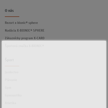
O nás
Rezort x-bionic® sphere
Nadácia X-BIONIC® SPHERE
Zákaznícky program X-CARD
Športová značka X-BIONIC®
Šport
Jazdectvo
Plávanie
Gym
Gymnastika
Atletika