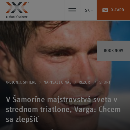
X-CARD
SK
BOOK NOW
X-BIONIC SPHERE
NAPÍSALI O NÁS
REZORT
ŠPORT
V Šamoríne majstrovstvá sveta v
strednom triatlone, Varga: Chcem
sa zlepšiť