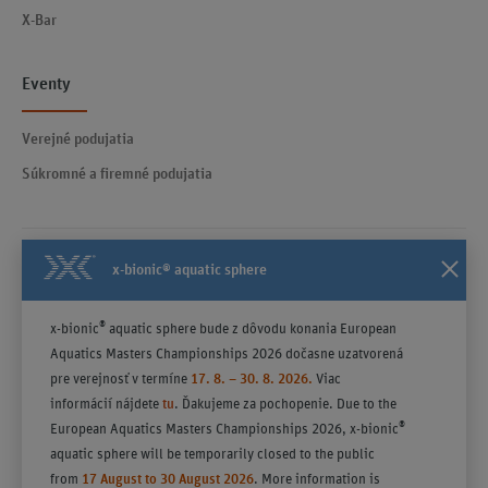
X-Bar
Eventy
Verejné podujatia
Súkromné a firemné podujatia
x-bionic® aquatic sphere
Kontakty
Všeobecné obchodné podmienky účinné od 23.04.2025
®
x-bionic
aquatic sphere bude z dôvodu konania European
Poučenie
Aquatics Masters Championships 2026 dočasne uzatvorená
Politika ochrany súkromia
pre verejnosť v termíne
17. 8. – 30. 8. 2026.
Viac
informácií nájdete
tu
. Ďakujeme za pochopenie. Due to the
®
European Aquatics Masters Championships 2026, x-bionic
aquatic sphere will be temporarily closed to the public
from
17 August to 30 August 2026
. More information is