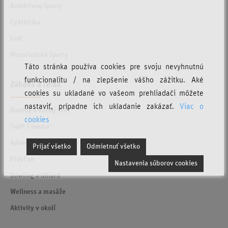
Kolektívne športy
Cyklistika
Golf
Motoristické športy
Táto stránka používa cookies pre svoju nevyhnutnú
funkcionalitu / na zlepšenie vášho zážitku. Aké
Zábava a relax
cookies su ukladané vo vašeom prehliadači môžete
nastaviť, prípadne ich ukladanie zakázať.
Viac o
Bazény a vodný svet
cookies
Tuli® Cinema
AdventureLand
Prijať všetko
Odmietnuť všetko
PlayFun
Nastavenia súborov cookies
Bowling a biliard
Wellness a masáže
Aktivity v okolí