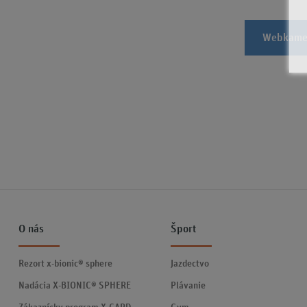
Webkame
O nás
Šport
Rezort x-bionic® sphere
Jazdectvo
Nadácia X-BIONIC® SPHERE
Plávanie