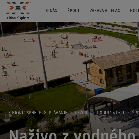
O NÁS
ŠPORT
ZÁBAVA A RELAX
HOT
X-BIONIC SPHERE
PLÁVANIE
REZORT
RODINA A DETI
ŠP
Naživo z vodného