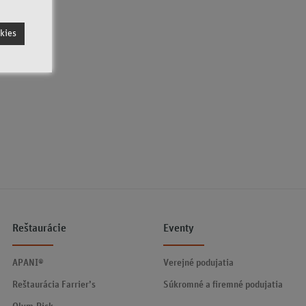
kies
Reštaurácie
Eventy
APANI®
Verejné podujatia
Reštaurácia Farrier’s
Súkromné a firemné podujatia