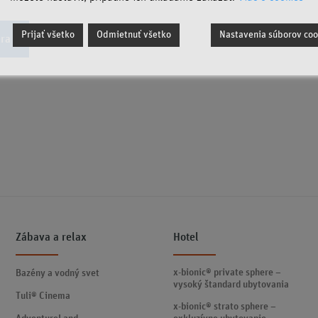
Prijať všetko
Odmietnuť všetko
Nastavenia súborov coo
ra
Zábava a relax
Hotel
x-bionic® private sphere –
Bazény a vodný svet
vysoký štandard ubytovania
Tuli® Cinema
x-bionic® strato sphere –