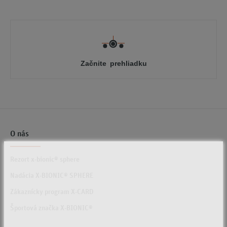
Začnite prehliadku
O nás
Rezort x-bionic® sphere
Nadácia X-BIONIC® SPHERE
Zákaznícky program X-CARD
Športová značka X-BIONIC®