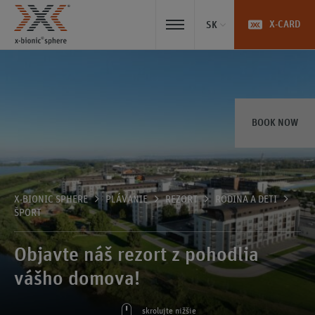
X-CARD
SK
BOOK NOW
X-BIONIC SPHERE
PLÁVANIE
REZORT
RODINA A DETI
ŠPORT
Objavte náš rezort z pohodlia
vášho domova!
skrolujte nižšie