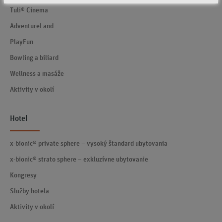
Tuli® Cinema
AdventureLand
PlayFun
Bowling a biliard
Wellness a masáže
Aktivity v okolí
Hotel
x-bionic® private sphere – vysoký štandard ubytovania
x-bionic® strato sphere – exkluzívne ubytovanie
Kongresy
Služby hotela
Aktivity v okolí