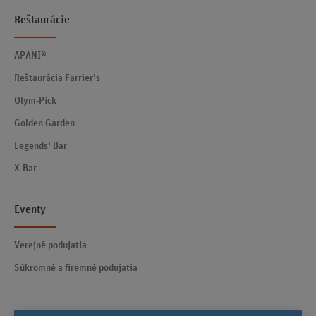
Reštaurácie
APANI®
Reštaurácia Farrier’s
Olym-Pick
Golden Garden
Legends‘ Bar
X-Bar
Eventy
Verejné podujatia
Súkromné a firemné podujatia