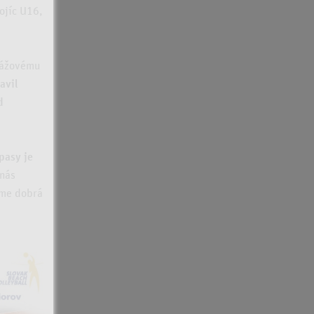
ojíc U16,
plážovému
avil
d
pasy je
nás
jme dobrá