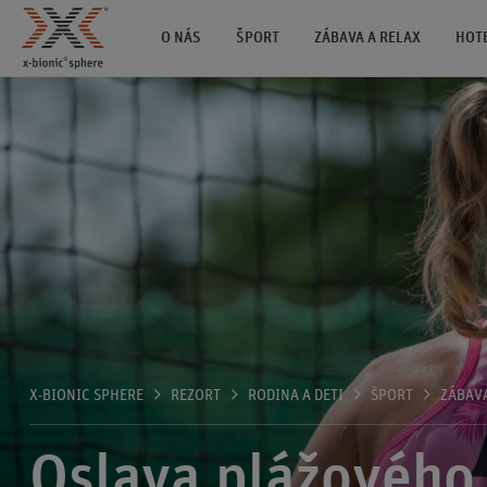
O NÁS
ŠPORT
ZÁBAVA A RELAX
HOT
X-BIONIC SPHERE
REZORT
RODINA A DETI
ŠPORT
ZÁBAV
Oslava plážového