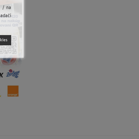
u / na
iadači
kies