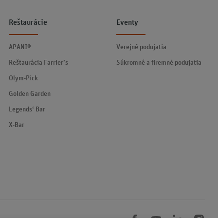
Reštaurácie
Eventy
APANI®
Verejné podujatia
Reštaurácia Farrier’s
Súkromné a firemné podujatia
Olym-Pick
Golden Garden
Legends‘ Bar
X-Bar