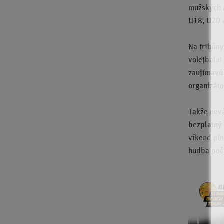
mužských a
U18, U20 a
Na tribúny
volejbalu!
zaujímavú 
organizáto
Takže nevá
bezplatný 
víkend pl
hudba poča