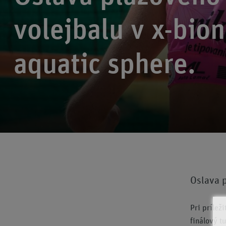
volejbalu v x-bion
aquatic sphere.
Oslava p
Pri prílež
finálový t