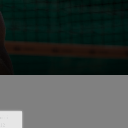
toční
 12