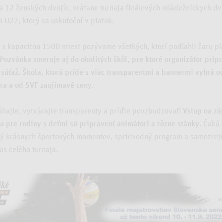
 12 ženských dvojíc, vrátane turnaja finálových mládežníckych dv
 U22, ktorý sa uskutoční v piatok.
 s kapacitou 1500 miest pozývame všetkých, ktorí podľahli čaru 
Pozvánka smeruje aj do okolitých škôl, pre ktoré organizátor pripr
súťaž. Škola, ktorá príde s viac transparentmi a bannermi vyhrá o
ra a od SVF zaujímavé cen
y.
hajte, vytvárajte transparenty a príďte povzbudzovať!
Vstup na zá
a pre rodiny s deťmi sú pripravení animátori a rôzne stánky.
Čaká 
ný krásnych športových momentov, sprievodný program a samozre
s celého turnaja.