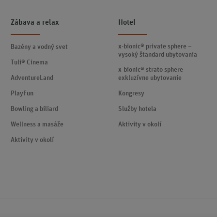
Zábava a relax
Hotel
x-bionic® private sphere –
Bazény a vodný svet
vysoký štandard ubytovania
Tuli® Cinema
x-bionic® strato sphere –
AdventureLand
exkluzívne ubytovanie
PlayFun
Kongresy
Bowling a biliard
Služby hotela
Wellness a masáže
Aktivity v okolí
Aktivity v okolí