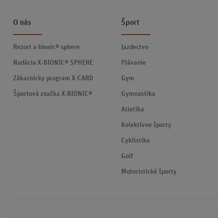
O nás
Šport
Rezort x-bionic® sphere
Jazdectvo
Nadácia X-BIONIC® SPHERE
Plávanie
Zákaznícky program X-CARD
Gym
Športová značka X-BIONIC®
Gymnastika
Atletika
Kolektívne športy
Cyklistika
Golf
Motoristické športy