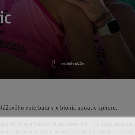
ic
skrolujte nižšie
lážového volejbalu v x-bionic aquatic sphere.
itosti 30. ročníka finále M-SR, sa v dátume 9. – 11. septembra usku
urnaj v plážovom volejbale mužov a žien. Na 3 ihriskách si to rozdá