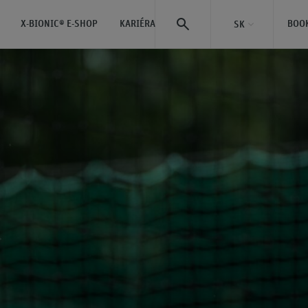
X-BIONIC® E-SHOP
KARIÉRA
BOO
SK