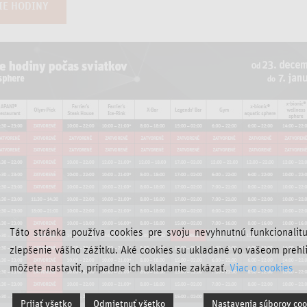
IE HODINY
Táto stránka používa cookies pre svoju nevyhnutnú funkcionalit
zlepšenie vášho zážitku. Aké cookies su ukladané vo vašeom prehl
môžete nastaviť, prípadne ich ukladanie zakázať.
Viac o cookies
Prijať všetko
Odmietnuť všetko
Nastavenia súborov coo