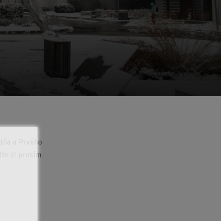
 dňa a Prvého
ite si prosím