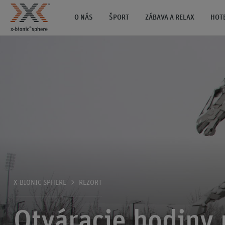
O NÁS
ŠPORT
ZÁBAVA A RELAX
HOT
X-BIONIC SPHERE
REZORT
Otváracie hodiny