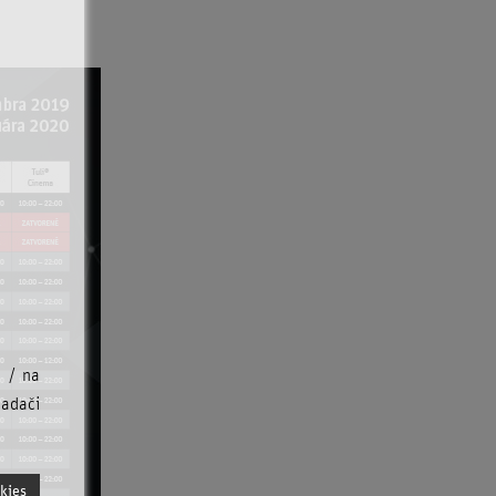
u / na
iadači
kies