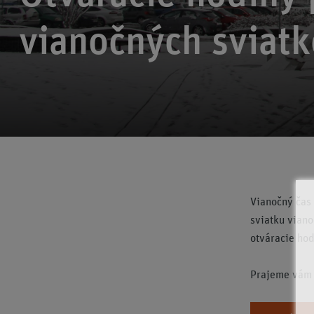
vianočných sviat
Vianočný čas
sviatku viano
otváracie ho
Prajeme vám k