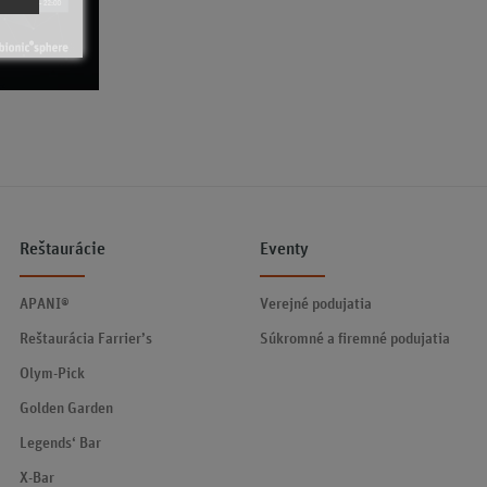
Reštaurácie
Eventy
APANI®
Verejné podujatia
Reštaurácia Farrier’s
Súkromné a firemné podujatia
Olym-Pick
Golden Garden
Legends‘ Bar
X-Bar