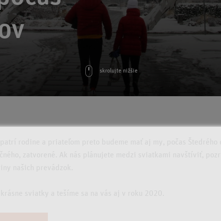
kov
skrolujte nižšie
 patrí rodine a priateľom preto budeme mať aj my, počas Štedrého
čného, zatvorené. Ak nás plánujete medzi sviatkami navštíviť, pozr
diny našich prevádzok.
rásne sviatky a tešíme sa na vás aj v roku 2020.