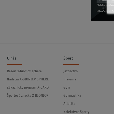
O nás
Šport
Rezort x-bionic® sphere
Jazdectvo
Nadácia X-BIONIC® SPHERE
Plávanie
Zákaznícky program X-CARD
Gym
Športová značka X-BIONIC®
Gymnastika
Atletika
Kolektívne športy