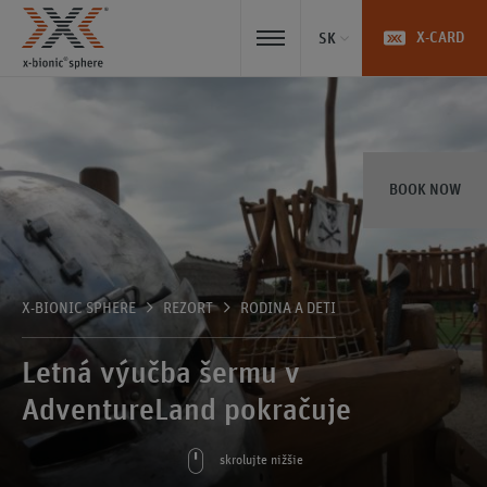
X-CARD
SK
BOOK NOW
X-BIONIC SPHERE
REZORT
RODINA A DETI
Letná výučba šermu v
AdventureLand pokračuje
skrolujte nižšie