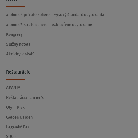
x-bionic® private sphere – vysoký štandard ubytovania
x-bionic® strato sphere – exkluzívne ubytovanie
Kongresy
Služby hotela
Aktivity v okolí
Reštaurácie
APANI®
Reštaurácia Farrier’s
Olym-Pick
Golden Garden
Legends‘ Bar
X-Bar