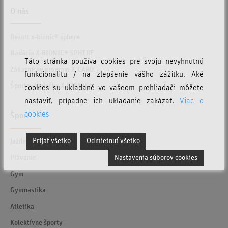
O nás
Rezort x-bionic® sphere
Nadácia X-BIONIC® SPHERE
Táto stránka používa cookies pre svoju nevyhnutnú
Zákaznícky program X-CARD
funkcionalitu / na zlepšenie vášho zážitku. Aké
Športová značka X-BIONIC®
cookies su ukladané vo vašeom prehliadači môžete
nastaviť, prípadne ich ukladanie zakázať.
Viac o
cookies
Šport
Prijať všetko
Odmietnuť všetko
Jazdectvo
Plávanie
Nastavenia súborov cookies
Gym
Gymnastika
Atletika
Kolektívne športy