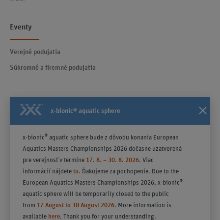
Eventy
Verejné podujatia
Súkromné a firemné podujatia
x-bionic® aquatic sphere
Kontakty
Všeobecné obchodné podmienky účinné od 23.04.2025
®
x-bionic
aquatic sphere bude z dôvodu konania European
Poučenie
Aquatics Masters Championships 2026 dočasne uzatvorená
Politika ochrany súkromia
pre verejnosť v termíne
17. 8. – 30. 8. 2026.
Viac
informácií nájdete
tu
. Ďakujeme za pochopenie. Due to the
®
European Aquatics Masters Championships 2026, x-bionic
aquatic sphere will be temporarily closed to the public
from
17 August to 30 August 2026
. More information is
available
here
. Thank you for your understanding.