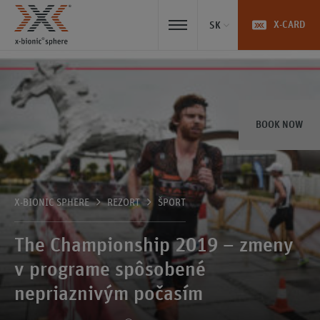
X-CARD
SK
BOOK NOW
X-BIONIC SPHERE
REZORT
ŠPORT
The Championship 2019 – zmeny
v programe spôsobené
nepriaznivým počasím