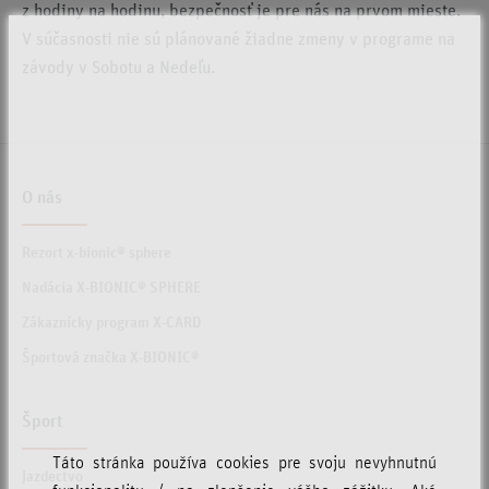
z hodiny na hodinu, bezpečnosť je pre nás na prvom mieste.
V súčasnosti nie sú plánované žiadne zmeny v programe na
závody v Sobotu a Nedeľu.
O nás
Rezort x-bionic® sphere
Nadácia X-BIONIC® SPHERE
Zákaznícky program X-CARD
Športová značka X-BIONIC®
Šport
Táto stránka používa cookies pre svoju nevyhnutnú
Jazdectvo