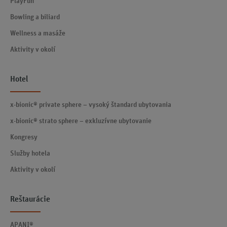
PlayFun
Bowling a biliard
Wellness a masáže
Aktivity v okolí
Hotel
x-bionic® private sphere – vysoký štandard ubytovania
x-bionic® strato sphere – exkluzívne ubytovanie
Kongresy
Služby hotela
Aktivity v okolí
Reštaurácie
APANI®