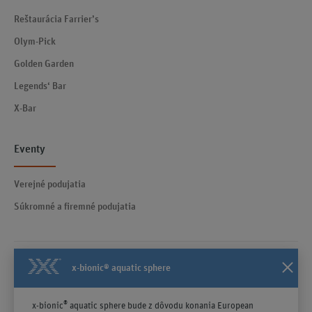
Reštaurácia Farrier’s
Olym-Pick
Golden Garden
Legends‘ Bar
X-Bar
Eventy
Verejné podujatia
Súkromné a firemné podujatia
x-bionic® aquatic sphere
Kontakty
Všeobecné obchodné podmienky účinné od 23.04.2025
®
x-bionic
aquatic sphere bude z dôvodu konania European
Poučenie