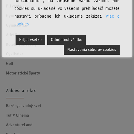
funkcionalitu / na zlepšenie vášho zážitku. Aké
Plávanie
cookies su ukladané vo vašeom prehliadači môžete
nastaviť, prípadne ich ukladanie zakázať.
Viac o
Gym
cookies
Gymnastika
Atletika
Prijať všetko
Odmietnuť všetko
Kolektívne športy
Nastavenia súborov cookies
Cyklistika
Golf
Motoristické športy
Zábava a relax
Bazény a vodný svet
Tuli® Cinema
AdventureLand