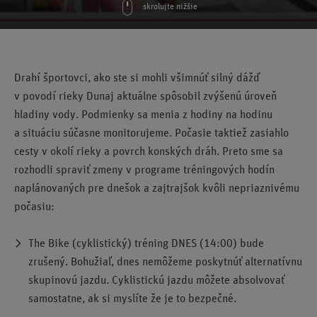
skrolujte nižšie
Drahí športovci, ako ste si mohli všimnúť silný dážď
v povodí rieky Dunaj aktuálne spôsobil zvýšenú úroveň
hladiny vody. Podmienky sa menia z hodiny na hodinu
a situáciu súčasne monitorujeme. Počasie taktiež zasiahlo
cesty v okolí rieky a povrch konských dráh. Preto sme sa
rozhodli spraviť zmeny v programe tréningových hodín
naplánovaných pre dnešok a zajtrajšok kvôli nepriaznivému
počasiu:
The Bike (cyklistický) tréning DNES (14:00) bude
zrušený. Bohužiaľ, dnes nemôžeme poskytnúť alternatívnu
skupinovú jazdu. Cyklistickú jazdu môžete absolvovať
samostatne, ak si myslíte že je to bezpečné.