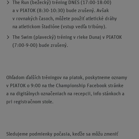
The Run (bežecký) tréning DNES (17:00-18:00)
a v PIATOK (8:30-10:30) bude zrušený. Avšak
v rovnakých časoch, môžete použiť atletické dráhy
na atletickom štadióne (vstup vedľa tribúny).
The Swim (plavecký) tréning v rieke Dunaj v PIATOK
(7:00-9-00) bude zrušený.
Ohľadom ďalších tréningov na piatok, poskytneme oznamy
v PIATOK o 9:00 na the Championship Facebook stránke
a na digitálnych označeniach na recepcii, info stánkoch a
pri registračnom stole.
Sledujeme podmienky počasia, keďže sa môžu zmeniť