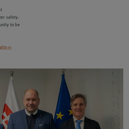
at
er safety.
unity to be
atie-v-