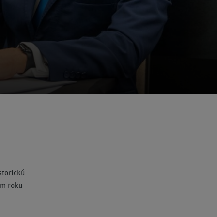
storickú
om roku