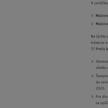
V certifi
Majstro
Majstro
Na týchto 
trénerov 
💡
Prečo j
Slovens
všetko 
Šampion
do seni
2025.
Pre div
sa spúš