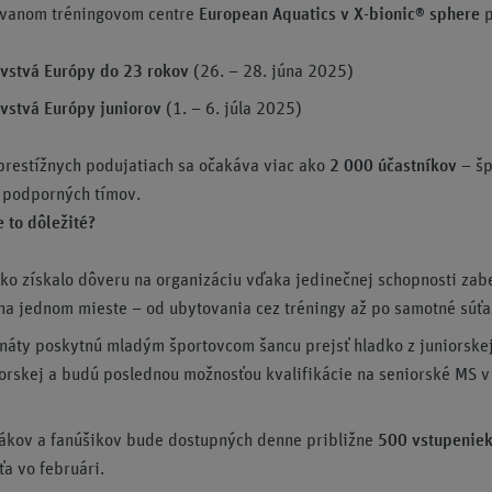
kovanom tréningovom centre
European Aquatics v X-bionic® sphere
p
vstvá Európy do 23 rokov
(26. – 28. júna 2025)
vstvá Európy juniorov
(1. – 6. júla 2025)
prestížnych podujatiach sa očakáva viac ako
2 000 účastníkov
– šp
a podporných tímov.
e to dôležité?
ko získalo dôveru na organizáciu vďaka jedinečnej schopnosti zab
na jednom mieste – od ubytovania cez tréningy až po samotné súťa
áty poskytnú mladým športovcom šancu prejsť hladko z juniorskej
orskej a budú poslednou možnosťou kvalifikácie na seniorské MS v
ákov a fanúšikov bude dostupných denne približne
500 vstupenie
ťa vo februári.