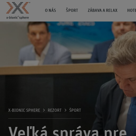
O NÁS
ŠPORT
ZÁBAVA A RELAX
HOT
X-BIONIC SPHERE
REZORT
ŠPORT
Veľká správa pre