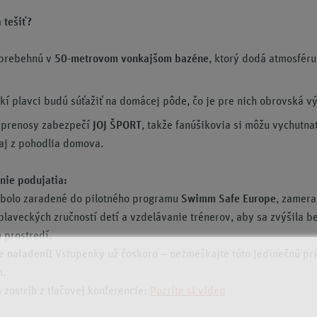
 tešiť?
 prebehnú v
50-metrovom vonkajšom bazéne
, ktorý dodá atmosféru
kí plavci budú súťažiť na domácej pôde, čo je pre nich obrovská v
 prenosy zabezpečí
JOJ ŠPORT
, takže fanúšikovia si môžu vychutna
aj z pohodlia domova.
nie podujatia:
 bolo zaradené do pilotného programu
Swimm Safe Europe
, zamer
plaveckých zručností detí a vzdelávanie trénerov, aby sa zvýšila b
 prostredí.
e naladení!
Vstupenky už čoskoro – nezmeškajte túto jedinečnú prí
m.
 zostrih z tlačovej konferencie:
Pozrite si video