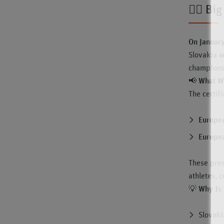
🏊‍♂️
Big
On Januar
Slovakia w
championsh
📢
What W
The certif
Europe
Europe
These pres
athletes, 
💡
Why Is 
Slovaki