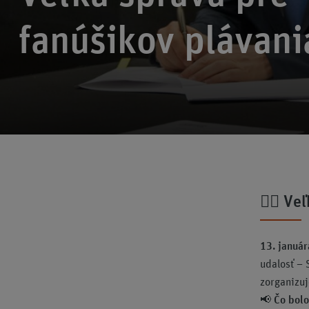
fanúšikov plávani
🏊‍♂️
Veľ
13. januá
udalosť – 
zorganizuj
📢
Čo bol