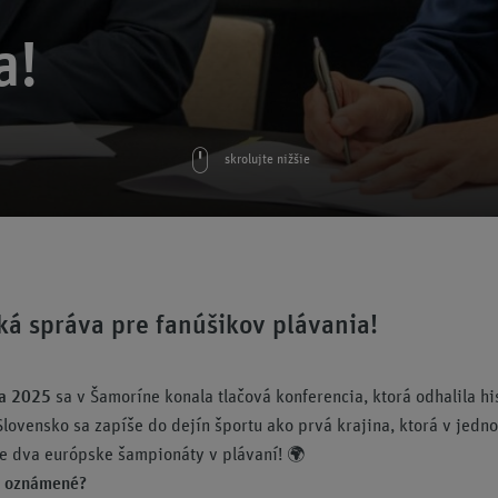
a!
skrolujte nižšie
ká správa pre fanúšikov plávania!
ra 2025
sa v Šamoríne konala tlačová konferencia, ktorá odhalila hi
Slovensko sa zapíše do dejín športu ako prvá krajina, ktorá v jedn
e dva európske šampionáty v plávaní! 🌍
o oznámené?