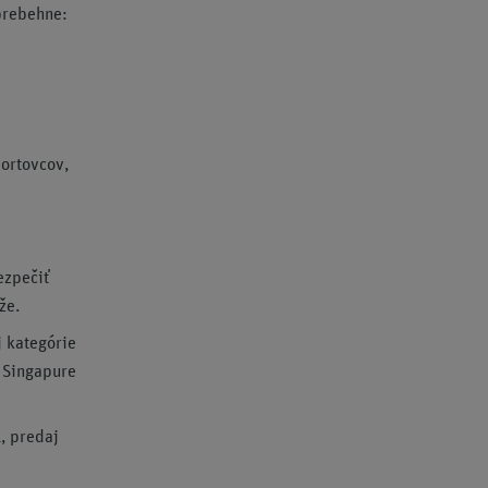
rebehne:
ortovcov,
ezpečiť
že.
 kategórie
 Singapure
k
, predaj