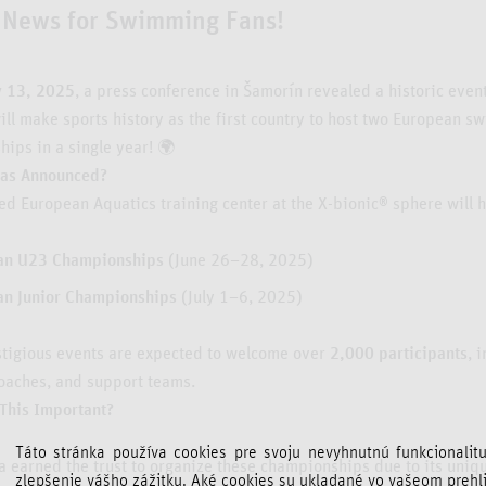
 News for Swimming Fans!
y 13, 2025
, a press conference in Šamorín revealed a historic even
ill make sports history as the first country to host two European 
ips in a single year! 🌍
as Announced?
ied European Aquatics training center at the X-bionic® sphere will h
an U23 Championships
(June 26–28, 2025)
an Junior Championships
(July 1–6, 2025)
tigious events are expected to welcome over
2,000 participants
, 
coaches, and support teams.
This Important?
Táto stránka používa cookies pre svoju nevyhnutnú funkcionalit
a earned the trust to organize these championships due to its uniqu
zlepšenie vášho zážitku. Aké cookies su ukladané vo vašeom prehl