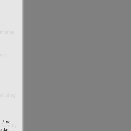
t –
swimming
ost:
including
u / na
e ability
iadači