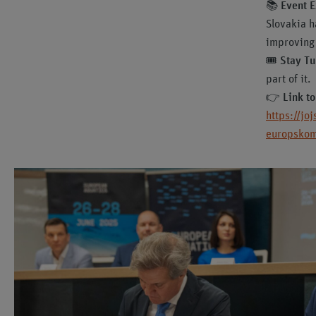
📚
Event 
Slovakia h
improving 
🎟
Stay Tu
part of it.
👉
Link t
https://jo
europskom