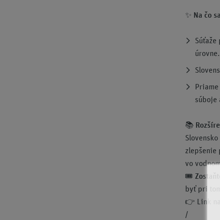
✨
Na čo sa
Súťaže
úrovne.
Slovens
Priame
súboje 
📚
Rozšíre
Slovensko
zlepšenie 
vo vodnom
🎟
Zostaňt
byť pri to
👉 Link na
/