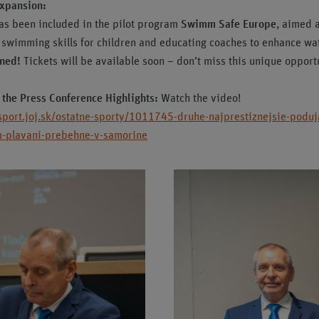
Expansion:
as been included in the pilot program
Swimm Safe Europe
, aimed 
swimming skills for children and educating coaches to enhance wat
ned!
Tickets will be available soon – don’t miss this unique opport
o the Press Conference Highlights:
Watch the video!
jsport.joj.sk/ostatne-sporty/1011745-druhe-najprestiznejsie-poduj
-plavani-prebehne-v-samorine