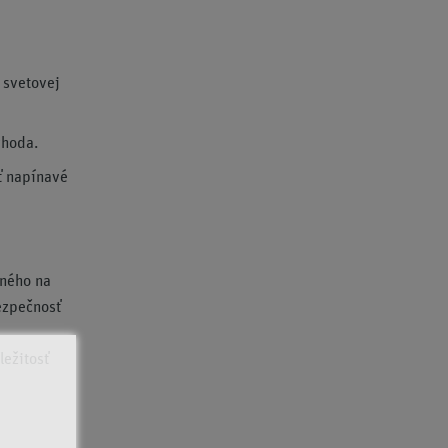
 svetovej
ýhoda.
ť napínavé
aného na
ezpečnosť
ležitosť