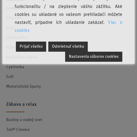
funkcionalitu / na zlepšenie vášho zážitku. Aké
Jazdectvo
cookies su ukladané vo vašeom prehliadači môžete
Plávanie
nastaviť, prípadne ich ukladanie zakázať.
Viac o
Gym
cookies
Gymnastika
Prijať všetko
Odmietnuť všetko
Atletika
Nastavenia súborov cookies
Kolektívne športy
Cyklistika
Golf
Motoristické športy
Zábava a relax
Bazény a vodný svet
Tuli® Cinema