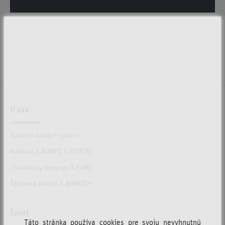
O nás
Rezort x-bionic® sphere
Nadácia X-BIONIC® SPHERE
Zákaznícky program X-CARD
Športová značka X-BIONIC®
Šport
Táto stránka používa cookies pre svoju nevyhnutnú