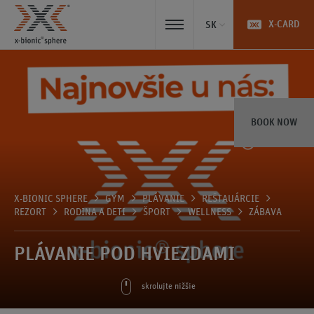
X-CARD
SK
BOOK NOW
X-BIONIC SPHERE
GYM
PLÁVANIE
REŠTAUÁRCIE
REZORT
RODINA A DETI
ŠPORT
WELLNESS
ZÁBAVA
PLÁVANIE POD HVIEZDAMI
skrolujte nižšie