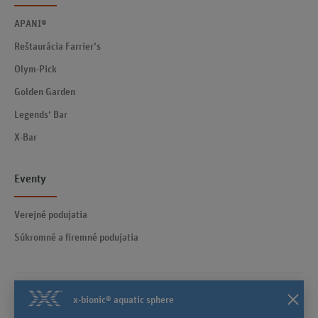
APANI®
Reštaurácia Farrier’s
Olym-Pick
Golden Garden
Legends‘ Bar
X-Bar
Eventy
Verejné podujatia
Súkromné a firemné podujatia
x-bionic® aquatic sphere
Kontakty