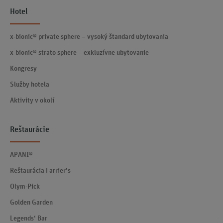
Hotel
x-bionic® private sphere – vysoký štandard ubytovania
x-bionic® strato sphere – exkluzívne ubytovanie
Kongresy
Služby hotela
Aktivity v okolí
Reštaurácie
APANI®
Reštaurácia Farrier’s
Olym-Pick
Golden Garden
Legends‘ Bar