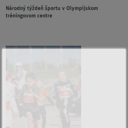
Národný týždeň športu v Olympijskom
tréningovom centre