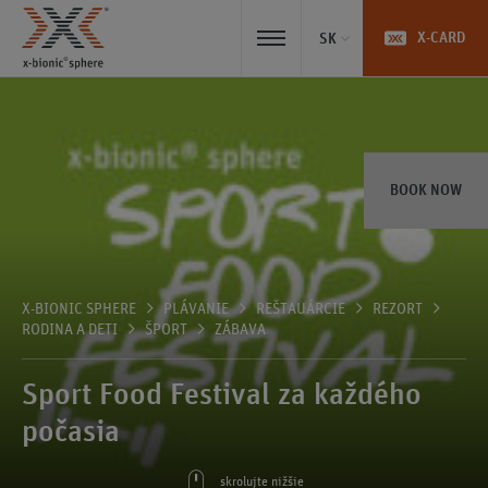
X-CARD
SK
BOOK NOW
X-BIONIC SPHERE
PLÁVANIE
REŠTAUÁRCIE
REZORT
RODINA A DETI
ŠPORT
ZÁBAVA
Sport Food Festival za každého
počasia
skrolujte nižšie