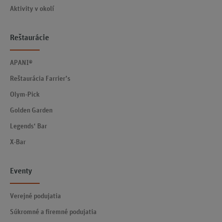
Aktivity v okolí
Reštaurácie
APANI®
Reštaurácia Farrier’s
Olym-Pick
Golden Garden
Legends‘ Bar
X-Bar
Eventy
Verejné podujatia
Súkromné a firemné podujatia