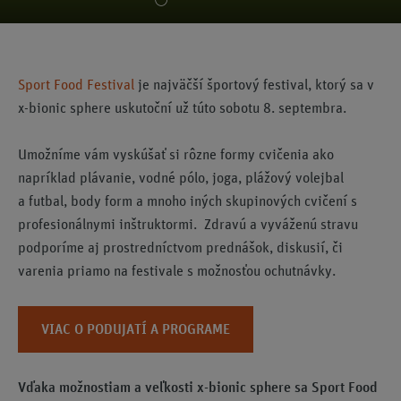
Sport Food Festival
je najväčší športový festival, ktorý sa v
x-bionic sphere uskutoční už túto sobotu 8. septembra.
Umožníme vám vyskúšať si rôzne formy cvičenia ako
napríklad plávanie, vodné pólo, joga, plážový volejbal
a futbal, body form a mnoho iných skupinových cvičení s
profesionálnymi inštruktormi. Zdravú a vyváženú stravu
podporíme aj prostredníctvom prednášok, diskusií, či
varenia priamo na festivale s možnosťou ochutnávky.
VIAC O PODUJATÍ A PROGRAME
Vďaka možnostiam a veľkosti x-bionic sphere sa Sport Food