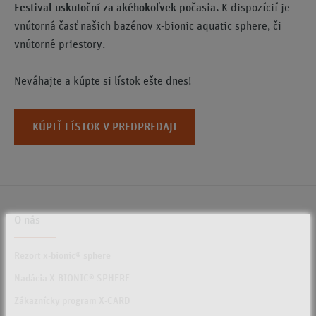
Festival uskutoční za akéhokoľvek počasia.
K dispozícií je
vnútorná časť našich bazénov x-bionic aquatic sphere, či
vnútorné priestory.
Neváhajte a kúpte si lístok ešte dnes!
KÚPIŤ LÍSTOK V PREDPREDAJI
O nás
Rezort x-bionic® sphere
Nadácia X-BIONIC® SPHERE
Zákaznícky program X-CARD