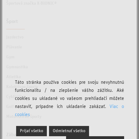
Športová značka X-BIONIC®
Šport
Jazdectvo
Plávanie
Gym
Gymnastika
Atletika
Táto stránka používa cookies pre svoju nevyhnutnú
Kolektívne športy
funkcionalitu / na zlepšenie vášho zážitku. Aké
Cyklistika
cookies su ukladané vo vašeom prehliadači môžete
nastaviť, prípadne ich ukladanie zakázať.
Viac o
Golf
cookies
Motoristické športy
Prijať všetko
Odmietnuť všetko
Zábava a relax