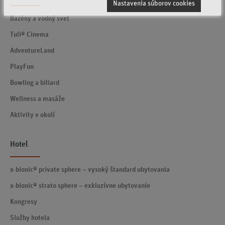
Nastavenia súborov cookies
Bazény a vodný svet
Tuli® Cinema
AdventureLand
PlayFun
Bowling a biliard
Wellness a masáže
Aktivity v okolí
Hotel
x-bionic® private sphere – vysoký štandard ubytovania
x-bionic® strato sphere – exkluzívne ubytovanie
Kongresy
Služby hotela