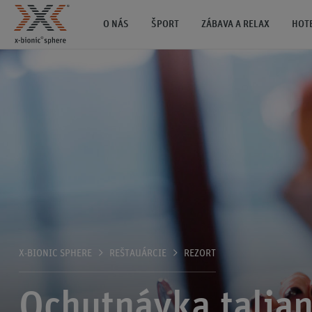
O NÁS
ŠPORT
ZÁBAVA A RELAX
HOT
X-BIONIC SPHERE
REŠTAUÁRCIE
REZORT
Ochutnávka talia