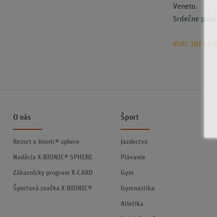
Veneto.
Srdečne poz
VIAC INFORM
O nás
Šport
Rezort x-bionic® sphere
Jazdectvo
Nadácia X-BIONIC® SPHERE
Plávanie
Zákaznícky program X-CARD
Gym
Športová značka X-BIONIC®
Gymnastika
Atletika