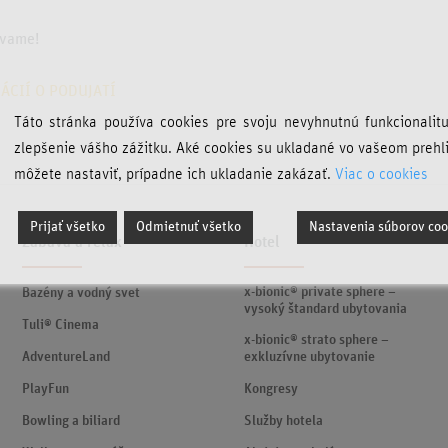
ývame!
ÁCIÍ O PODUJATÍ
Táto stránka používa cookies pre svoju nevyhnutnú funkcionalit
zlepšenie vášho zážitku. Aké cookies su ukladané vo vašeom prehl
môžete nastaviť, prípadne ich ukladanie zakázať.
Viac o cookies
Prijať všetko
Odmietnuť všetko
Nastavenia súborov coo
Zábava a relax
Hotel
x-bionic® private sphere –
Bazény a vodný svet
vysoký štandard ubytovania
Tuli® Cinema
x-bionic® strato sphere –
AdventureLand
exkluzívne ubytovanie
PlayFun
Kongresy
Bowling a biliard
Služby hotela