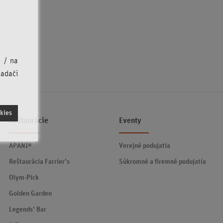
u / na
iadači
kies
Reštaurácie
Eventy
APANI®
Verejné podujatia
Reštaurácia Farrier’s
Súkromné a firemné podujatia
Olym-Pick
Golden Garden
Legends‘ Bar