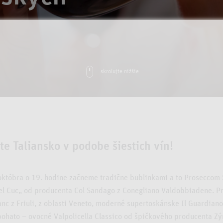
skrolujte nižšie
te Taliansko v podobe šiestich vín!
 októbra o 19. hodine začneme tradične bublinkami a to Proseccom
del Cuc„ od producenta Col Sandago z Conegliano Valdobbiadene. P
nc z Friuli, z oblasti Veneto, moderné supertoskánske Il Guardian
bohato – ovocné Valpolicella Classico od špičkového producenta Zý