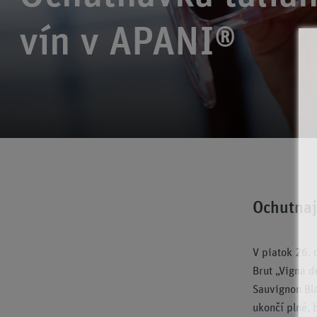
vín v APANI®
Ochutnaj
V piatok 26.
Brut „Vigna 
Sauvignon Bla
ukončí plné, 