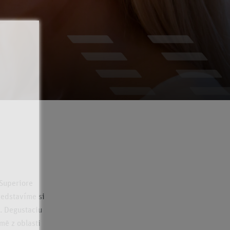
 Superiore
redstavíme si
o. Degustaciu
mē z oblasti